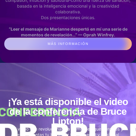
compasión, intuición y sabiduría-como una fuerza de sanación,
basada en la inteligencia emocional y la creatividad
colaborativa.
Dos presentaciones únicas.
“Leer el mensaje de Marianne despertó en mí una serie de
momentos de revelación…” — Oprah Winfrey.
MÁS INFORMACIÓN
¡Ya está disponible el video
de la conferencia de Bruce
Lipton!
El video que revolucionará la forma a en que percibes y
experimentas tu bienestar físico, mental y espiritual