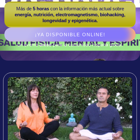
Más de
5 horas
con la información más actual sobre
energía, nutrición, electromagnetismo, biohacking,
longevidad y epigenética.
¡YA DISPONIBLE ONLINE!
Un evento
único
para la comunidad hispana global.